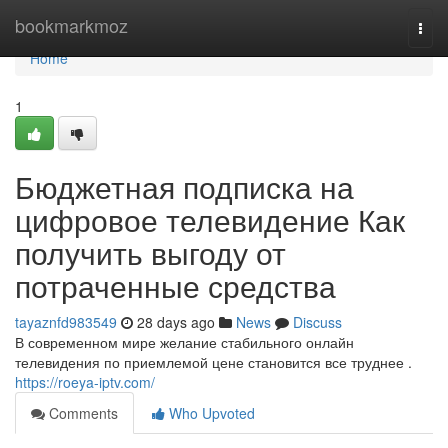
Home
bookmarkmoz
Togg
navi
Home
1
Бюджетная подписка на
цифровое телевидение Как
получить выгоду от
потраченные средства
tayaznfd983549
28 days ago
News
Discuss
В современном мире желание стабильного онлайн
телевидения по приемлемой цене становится все труднее .
https://roeya-iptv.com/
Comments
Who Upvoted