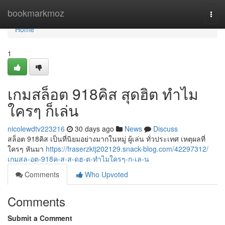
Home
bookmarkmoz
Togg
navi
Home
1
เกมสล็อต 918คิส สุดฮิต ทำไม
ใครๆ ก็เล่น
nicolewdtv223216
30 days ago
News
Discuss
สล็อต 918คิส เป็นที่นิยมอย่างมากในหมู่ ผู้เล่น ทั่วประเทศ เหตุผลที่
ใครๆ หันมา
https://fraserzktj202129.snack-blog.com/42297312/
เกมสล-อต-918ค-ส-ส-ดฮ-ต-ทำไมใครๆ-ก-เล-น
Comments
Who Upvoted
Comments
Submit a Comment