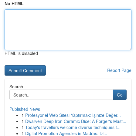
No HTML
HTML is disabled
Report Page
Search
Go
Published News
1
Profesyonel Web Sitesi Yaptırmak: İşinize Değer...
1
Dwarven Deep Iron Ceramic Dice: A Forger's Mast...
1
Today's travellers welcome diverse techniques t...
1
Digital Promotion Agencies in Madras: Di...