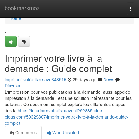
Home
bookmarkmoz
Togg
navi
Home
1
Imprimer votre livre à la
demande : Guide complet
imprimer-votre-livre-ave348515
29 days ago
News
Discuss
L'impression pour vos publications à la demande, aussi appelée
impression à la demande , est une solution intéressante pour les
auteurs . Ce document complet explore les différentes étapes,
des la
https://imprimervotrelivreavecli292885.blue-
blogs.com/50329807/imprimer-votre-livre-à-la-demande-guide-
complet
Comments
Who Upvoted