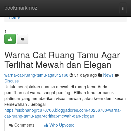
Home
bookmarkmoz
Togg
navi
Home
1
Warna Cat Ruang Tamu Agar
Terlihat Mewah dan Elegan
warna-cat-ruang-tamu-aga312168
31 days ago
News
Discuss
Untuk menciptakan nuansa mewah di ruang tamu Anda,
pemilihan cat warna sangat penting . Pilihan tone termasuk
platinum yang memberikan visual mewah , atau krem demi kesan
kemewahan . Sebagai
https://siobhanogrc876706.bloggadores.com/40256780/warna-
cat-ruang-tamu-agar-terlihat-mewah-dan-elegan
Comments
Who Upvoted