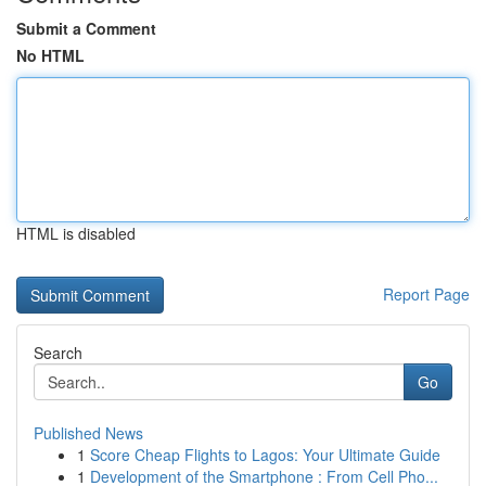
Submit a Comment
No HTML
HTML is disabled
Report Page
Search
Go
Published News
1
Score Cheap Flights to Lagos: Your Ultimate Guide
1
Development of the Smartphone : From Cell Pho...