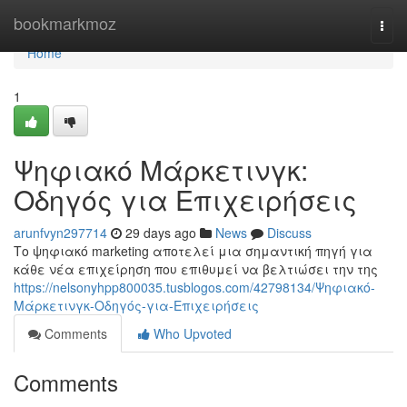
Home
bookmarkmoz
Togg
navi
Home
1
Ψηφιακό Μάρκετινγκ:
Οδηγός για Επιχειρήσεις
arunfvyn297714
29 days ago
News
Discuss
Το ψηφιακό marketing αποτελεί μια σημαντική πηγή για
κάθε νέα επιχείρηση που επιθυμεί να βελτιώσει την της
https://nelsonyhpp800035.tusblogos.com/42798134/Ψηφιακό-
Μάρκετινγκ-Οδηγός-για-Επιχειρήσεις
Comments
Who Upvoted
Comments