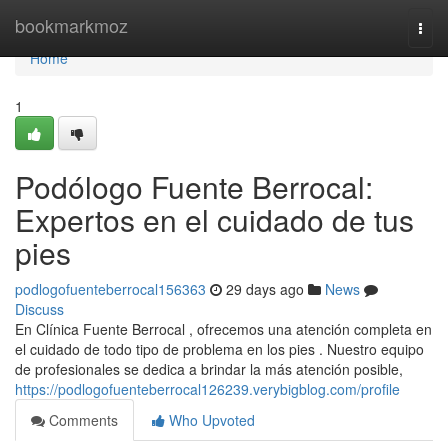
Home
bookmarkmoz
Togg
navi
Home
1
Podólogo Fuente Berrocal:
Expertos en el cuidado de tus
pies
podlogofuenteberrocal156363
29 days ago
News
Discuss
En Clínica Fuente Berrocal , ofrecemos una atención completa en
el cuidado de todo tipo de problema en los pies . Nuestro equipo
de profesionales se dedica a brindar la más atención posible,
https://podlogofuenteberrocal126239.verybigblog.com/profile
Comments
Who Upvoted