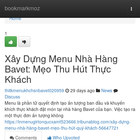
Home
bookmarkmoz
Togg
navi
Home
1
Xây Dựng Menu Nhà Hàng
Bavet: Mẹo Thu Hút Thực
Khách
thitkmenukhchsnbavet020959
29 days ago
News
Discuss
Menu là phần tử quyết định tạo ấn tượng ban đầu và khuyến
khích thực khách đặt món tại nhà hàng Bavet của bạn. Việc tạo ra
một thực đơn ấn tượng không
https://inmenugirtonqucxamt523666.tribunablog.com/xây-dựng-
menu-nhà-hàng-bavet-mẹo-thu-hút-quý-khách-56647721
Comments
Who Upvoted