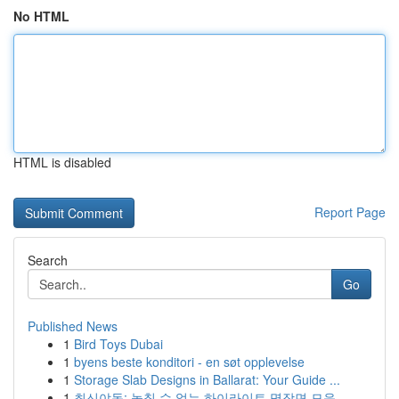
No HTML
HTML is disabled
Report Page
Search
Go
Published News
1
Bird Toys Dubai
1
byens beste konditori - en søt opplevelse
1
Storage Slab Designs in Ballarat: Your Guide ...
1
최신야동: 놓칠 수 없는 하이라이트 명장면 모음