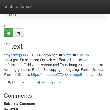
Home
bookmarkmoz
Togg
navi
Home
1
```text
graysonxrjg305094
49 days ago
News
Discuss
copyright: So schützen Sie sich vor Betrug Um sich vor
gefälschtem Geld zu bewahren und Täuschung zu umgehen, ist
Achtung geboten. Prüfen Sie copyright sorgfältig: Fühlen Sie das
Papier ? Sind die
https://minaobko773484.vblogetin.com/profile
Comments
Who Upvoted
Comments
Submit a Comment
No HTML