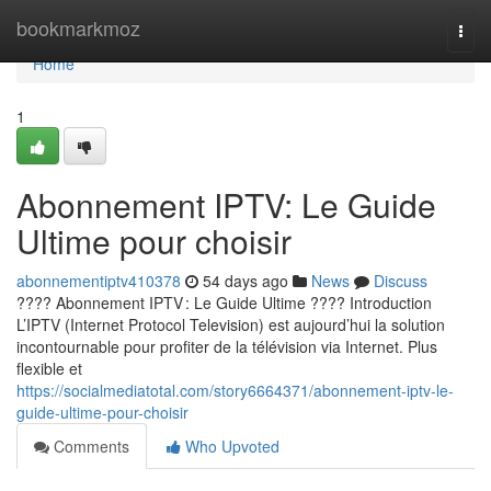
Home
bookmarkmoz
Togg
navi
Home
1
Abonnement IPTV: Le Guide
Ultime pour choisir
abonnementiptv410378
54 days ago
News
Discuss
???? Abonnement IPTV : Le Guide Ultime ???? Introduction
L’IPTV (Internet Protocol Television) est aujourd’hui la solution
incontournable pour profiter de la télévision via Internet. Plus
flexible et
https://socialmediatotal.com/story6664371/abonnement-iptv-le-
guide-ultime-pour-choisir
Comments
Who Upvoted