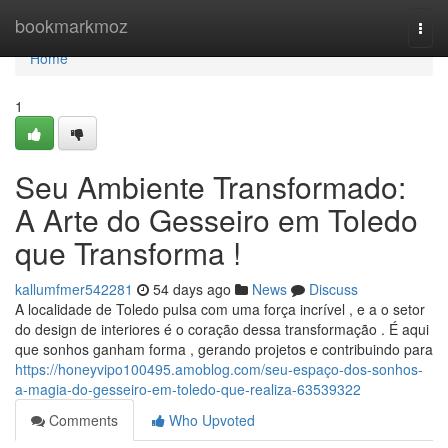
Home
bookmarkmoz
Togg
navi
Home
1
Seu Ambiente Transformado:
A Arte do Gesseiro em Toledo
que Transforma !
kallumfmer542281
54 days ago
News
Discuss
A localidade de Toledo pulsa com uma força incrível , e a o setor
do design de interiores é o coração dessa transformação . É aqui
que sonhos ganham forma , gerando projetos e contribuindo para
https://honeyvipo100495.amoblog.com/seu-espaço-dos-sonhos-
a-magia-do-gesseiro-em-toledo-que-realiza-63539322
Comments
Who Upvoted