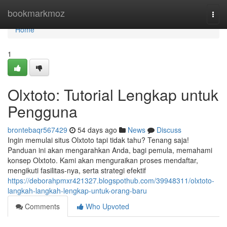
Home
bookmarkmoz
Togg
navi
Home
1
Olxtoto: Tutorial Lengkap untuk
Pengguna
brontebaqr567429
54 days ago
News
Discuss
Ingin memulai situs Olxtoto tapi tidak tahu? Tenang saja!
Panduan ini akan mengarahkan Anda, bagi pemula, memahami
konsep Olxtoto. Kami akan menguraikan proses mendaftar,
mengikuti fasilitas-nya, serta strategi efektif
https://deborahpmxr421327.blogspothub.com/39948311/olxtoto-
langkah-langkah-lengkap-untuk-orang-baru
Comments
Who Upvoted