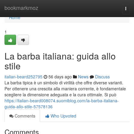
Home
bookmarkmoz
Togg
navi
Home
1
La barba italiana: guida allo
stile
italian-beard252795
56 days ago
News
Discuss
La barba tipica è un simbolo di virilità che offre diverse varianti.
Per ottenere una crescita alla maniera corrente, è fondamentale
scegliere la dimensione adeguata e la cura ottimale. Si può
https://italian-beard008074.suomiblog.com/la-barba-italiana-
guida-allo-stile-57578136
Comments
Who Upvoted
Comments