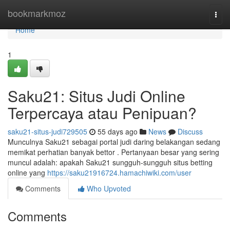
Home
bookmarkmoz
Togg
navi
Home
1
Saku21: Situs Judi Online
Terpercaya atau Penipuan?
saku21-situs-judi729505
55 days ago
News
Discuss
Munculnya Saku21 sebagai portal judi daring belakangan sedang
memikat perhatian banyak bettor . Pertanyaan besar yang sering
muncul adalah: apakah Saku21 sungguh-sungguh situs betting
online yang
https://saku21916724.hamachiwiki.com/user
Comments
Who Upvoted
Comments