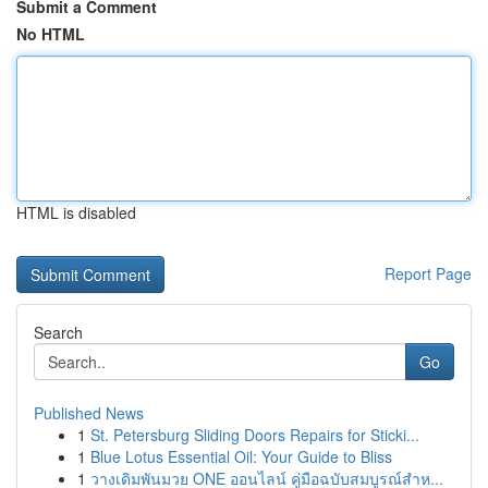
Submit a Comment
No HTML
HTML is disabled
Report Page
Search
Go
Published News
1
St. Petersburg Sliding Doors Repairs for Sticki...
1
Blue Lotus Essential Oil: Your Guide to Bliss
1
วางเดิมพันมวย ONE ออนไลน์ คู่มือฉบับสมบูรณ์สำห...