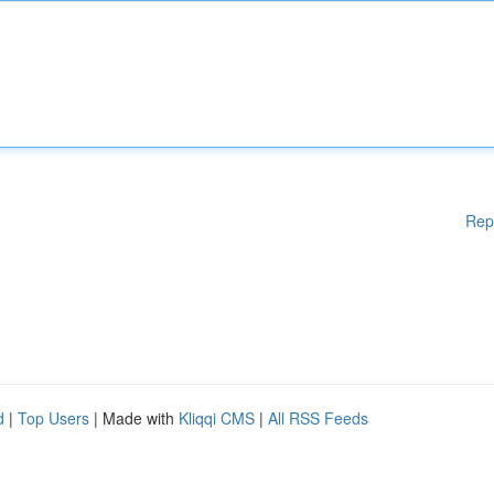
Rep
d
|
Top Users
| Made with
Kliqqi CMS
|
All RSS Feeds