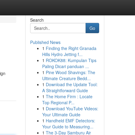
Search
Go
Published News
1
Finding the Right Granada
Hills Hydro Jetting f...
1
ROKOK88: Kumpulan Tips
Paling Dicari panduan ...
1
Pine Wood Shavings: The
ign
Ultimate Creature Bedd...
1
Download the Update Tool:
A Straightforward Guide
1
The Home Firm : Locate
Top Regional P...
1
Download YouTube Videos:
Your Ultimate Guide
1
Handheld EMF Detectors:
Your Guide to Measuring...
1
The 3-Day Samburu Air