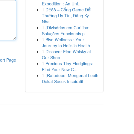
Expedition : An Unf...
1
DE88 – Cổng Game Đổi
Thưởng Uy Tín, Đăng Ký
Nha...
1
{Divisórias em Curitiba:
Soluções Funcionais p...
1
Blvd Wellness : Your
Journey to Holistic Health
1
Discover Fine Whisky at
Our Shop
ort Page
1
Precious Tiny Fledglings:
Find Your New C...
1
{Ratudepo: Mengenal Lebih
Dekat Sosok Inspiratif