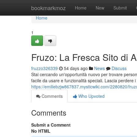
Home
bookmarkmoz
Home
New
Submit
Home
1
Fruzo: La Fresca Sito di 
fruzzo326339
54 days ago
News
Discuss
Stai cercando un'opportunità nuovo per trovare persone 
facile da usare e funzionalità speciali. Lascia perdere i
https://emiliebzjw867837.mysticwiki.com/2280820/fru
Comments
Who Upvoted
Comments
Submit a Comment
No HTML