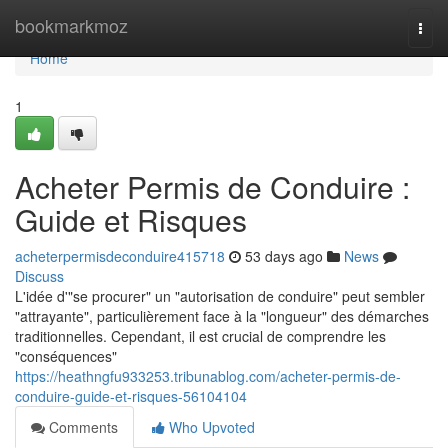
Home
bookmarkmoz
Togg
navi
Home
1
Acheter Permis de Conduire :
Guide et Risques
acheterpermisdeconduire415718
53 days ago
News
Discuss
L'idée d'"se procurer" un "autorisation de conduire" peut sembler
"attrayante", particulièrement face à la "longueur" des démarches
traditionnelles. Cependant, il est crucial de comprendre les
"conséquences"
https://heathngfu933253.tribunablog.com/acheter-permis-de-
conduire-guide-et-risques-56104104
Comments
Who Upvoted