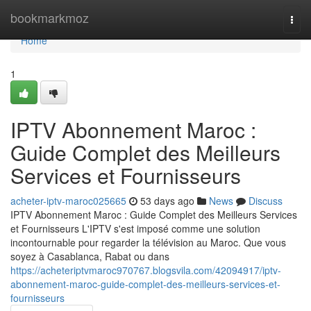
Home
bookmarkmoz
Togg
navi
Home
1
IPTV Abonnement Maroc :
Guide Complet des Meilleurs
Services et Fournisseurs
acheter-iptv-maroc025665
53 days ago
News
Discuss
IPTV Abonnement Maroc : Guide Complet des Meilleurs Services
et Fournisseurs L'IPTV s'est imposé comme une solution
incontournable pour regarder la télévision au Maroc. Que vous
soyez à Casablanca, Rabat ou dans
https://acheteriptvmaroc970767.blogsvila.com/42094917/iptv-
abonnement-maroc-guide-complet-des-meilleurs-services-et-
fournisseurs