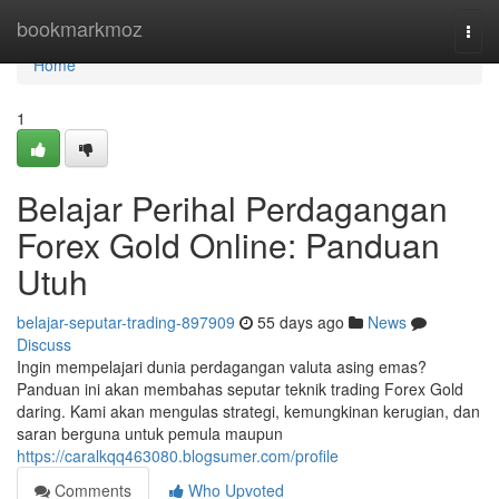
Home
bookmarkmoz
Togg
navi
Home
1
Belajar Perihal Perdagangan
Forex Gold Online: Panduan
Utuh
belajar-seputar-trading-897909
55 days ago
News
Discuss
Ingin mempelajari dunia perdagangan valuta asing emas?
Panduan ini akan membahas seputar teknik trading Forex Gold
daring. Kami akan mengulas strategi, kemungkinan kerugian, dan
saran berguna untuk pemula maupun
https://caralkqq463080.blogsumer.com/profile
Comments
Who Upvoted