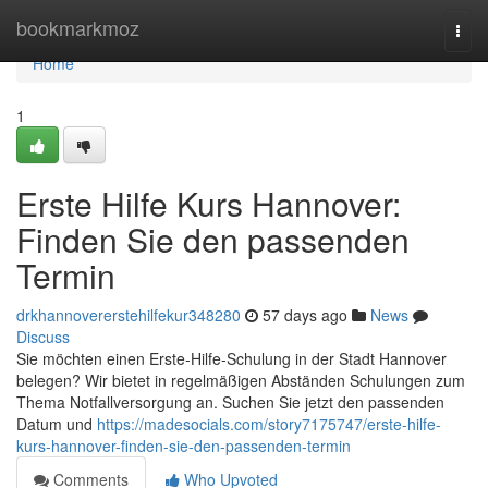
Home
bookmarkmoz
Togg
navi
Home
1
Erste Hilfe Kurs Hannover:
Finden Sie den passenden
Termin
drkhannovererstehilfekur348280
57 days ago
News
Discuss
Sie möchten einen Erste-Hilfe-Schulung in der Stadt Hannover
belegen? Wir bietet in regelmäßigen Abständen Schulungen zum
Thema Notfallversorgung an. Suchen Sie jetzt den passenden
Datum und
https://madesocials.com/story7175747/erste-hilfe-
kurs-hannover-finden-sie-den-passenden-termin
Comments
Who Upvoted