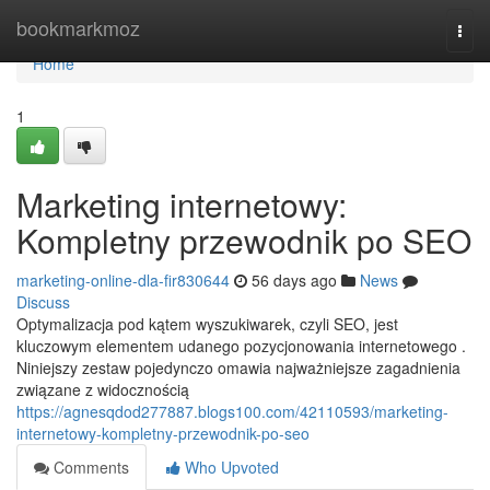
Home
bookmarkmoz
Togg
navi
Home
1
Marketing internetowy:
Kompletny przewodnik po SEO
marketing-online-dla-fir830644
56 days ago
News
Discuss
Optymalizacja pod kątem wyszukiwarek, czyli SEO, jest
kluczowym elementem udanego pozycjonowania internetowego .
Niniejszy zestaw pojedynczo omawia najważniejsze zagadnienia
związane z widocznością
https://agnesqdod277887.blogs100.com/42110593/marketing-
internetowy-kompletny-przewodnik-po-seo
Comments
Who Upvoted