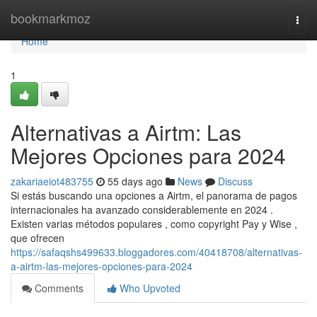
Home
bookmarkmoz
Togg
navi
Home
1
Alternativas a Airtm: Las
Mejores Opciones para 2024
zakariaeiot483755
55 days ago
News
Discuss
Si estás buscando una opciones a Airtm, el panorama de pagos
internacionales ha avanzado considerablemente en 2024 .
Existen varias métodos populares , como copyright Pay y Wise ,
que ofrecen
https://safaqshs499633.bloggadores.com/40418708/alternativas-
a-airtm-las-mejores-opciones-para-2024
Comments
Who Upvoted