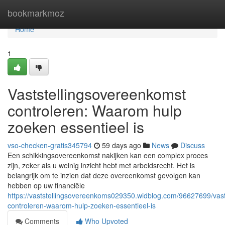
Home
bookmarkmoz
Home
1
Vaststellingsovereenkomst
controleren: Waarom hulp
zoeken essentieel is
vso-checken-gratis345794
59 days ago
News
Discuss
Een schikkingsovereenkomst nakijken kan een complex proces
zijn, zeker als u weinig inzicht hebt met arbeidsrecht. Het is
belangrijk om te inzien dat deze overeenkomst gevolgen kan
hebben op uw financiële
https://vaststellingsovereenkoms029350.widblog.com/96627699/vast
controleren-waarom-hulp-zoeken-essentieel-is
Comments
Who Upvoted