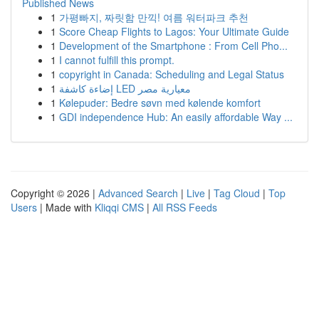
Published News
1
가평빠지, 짜릿함 만끽! 여름 워터파크 추천
1
Score Cheap Flights to Lagos: Your Ultimate Guide
1
Development of the Smartphone : From Cell Pho...
1
I cannot fulfill this prompt.
1
copyright in Canada: Scheduling and Legal Status
1
إضاءة كاشفة LED معيارية مصر
1
Kølepuder: Bedre søvn med kølende komfort
1
GDI independence Hub: An easily affordable Way ...
Copyright © 2026 |
Advanced Search
|
Live
|
Tag Cloud
|
Top
Users
| Made with
Kliqqi CMS
|
All RSS Feeds