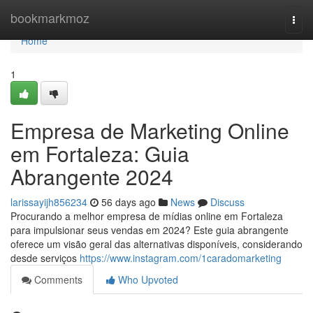
Home
bookmarkmoz
Togg
navi
Home
1
Empresa de Marketing Online
em Fortaleza: Guia
Abrangente 2024
larissayijh856234
56 days ago
News
Discuss
Procurando a melhor empresa de mídias online em Fortaleza
para impulsionar seus vendas em 2024? Este guia abrangente
oferece um visão geral das alternativas disponíveis, considerando
desde serviços
https://www.instagram.com/1caradomarketing
Comments
Who Upvoted