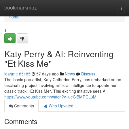
Home
bookmarkmoz
Togg
navi
Home
1
Katy Perry & AI: Reinventing
"Et Kiss Me"
learjmt185185
57 days ago
News
Discuss
The iconic pop artist, Katy Catherine Perry, has embarked on an
fascinating project involving artificial intelligence to update her
classic track, "Et Kiss Me". This exciting initiative sees AI
https://www.youtube.com/watch?v=ueCiBMRCL3M
Comments
Who Upvoted
Comments