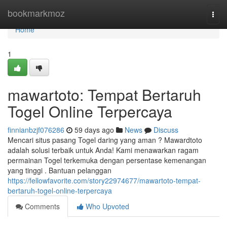
Home
bookmarkmoz
Togg
navi
Home
1
mawartoto: Tempat Bertaruh
Togel Online Terpercaya
finnianbzjf076286
59 days ago
News
Discuss
Mencari situs pasang Togel daring yang aman ? Mawardtoto
adalah solusi terbaik untuk Anda! Kami menawarkan ragam
permainan Togel terkemuka dengan persentase kemenangan
yang tinggi . Bantuan pelanggan
https://fellowfavorite.com/story22974677/mawartoto-tempat-
bertaruh-togel-online-terpercaya
Comments
Who Upvoted