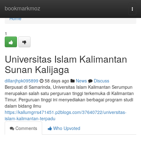
Home
bookmarkmoz
Togg
navi
Home
1
Universitas Islam Kalimantan
Sunan Kalijaga
dillanjhpk095899
58 days ago
News
Discuss
Berpusat di Samarinda, Universitas Islam Kalimantan Serumpun
merupakan salah satu perguruan tinggi terkemuka di Kalimantan
Timur. Perguruan tinggi ini menyediakan berbagai program studi
dalam bidang ilmu
https://kallumgrrs471451.p2blogs.com/37640722/universitas-
islam-kalimantan-terpadu
Comments
Who Upvoted