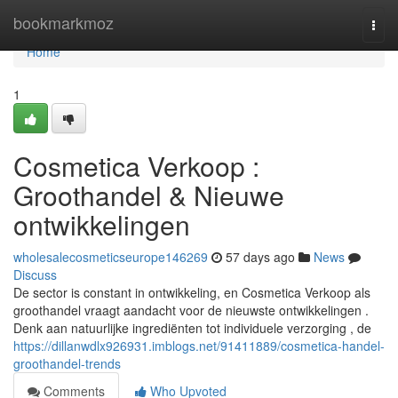
Home
bookmarkmoz
Togg
navi
Home
1
Cosmetica Verkoop :
Groothandel & Nieuwe
ontwikkelingen
wholesalecosmeticseurope146269
57 days ago
News
Discuss
De sector is constant in ontwikkeling, en Cosmetica Verkoop als
groothandel vraagt aandacht voor de nieuwste ontwikkelingen .
Denk aan natuurlijke ingrediënten tot individuele verzorging , de
https://dillanwdlx926931.imblogs.net/91411889/cosmetica-handel-
groothandel-trends
Comments
Who Upvoted