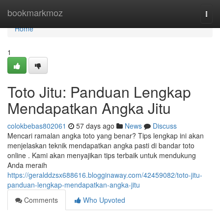
Home
bookmarkmoz
Togg
navi
Home
1
Toto Jitu: Panduan Lengkap
Mendapatkan Angka Jitu
colokbebas802061
57 days ago
News
Discuss
Mencari ramalan angka toto yang benar? Tips lengkap ini akan
menjelaskan teknik mendapatkan angka pasti di bandar toto
online . Kami akan menyajikan tips terbaik untuk mendukung
Anda meraih
https://geralddzsx688616.blogginaway.com/42459082/toto-jitu-
panduan-lengkap-mendapatkan-angka-jitu
Comments
Who Upvoted