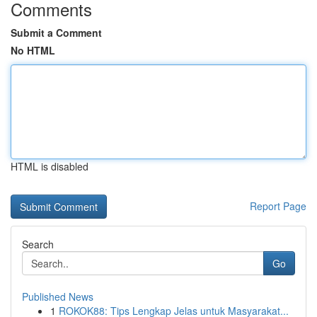
Comments
Submit a Comment
No HTML
HTML is disabled
Report Page
Search
Go
Published News
1
ROKOK88: Tips Lengkap Jelas untuk Masyarakat...