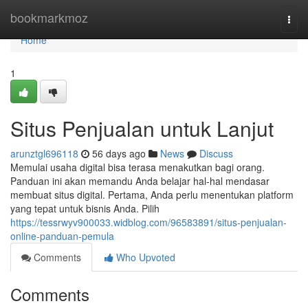
Home
bookmarkmoz
Togg
navi
Home
1
Situs Penjualan untuk Lanjut
arunztgl696118
56 days ago
News
Discuss
Memulai usaha digital bisa terasa menakutkan bagi orang.
Panduan ini akan memandu Anda belajar hal-hal mendasar
membuat situs digital. Pertama, Anda perlu menentukan platform
yang tepat untuk bisnis Anda. Pilih
https://tessrwyv900033.widblog.com/96583891/situs-penjualan-
online-panduan-pemula
Comments
Who Upvoted
Comments