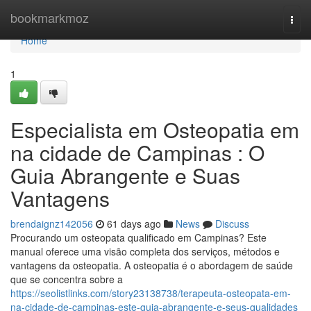
Home
bookmarkmoz
Togg
navi
Home
1
Especialista em Osteopatia em
na cidade de Campinas : O
Guia Abrangente e Suas
Vantagens
brendaignz142056
61 days ago
News
Discuss
Procurando um osteopata qualificado em Campinas? Este
manual oferece uma visão completa dos serviços, métodos e
vantagens da osteopatia. A osteopatia é o abordagem de saúde
que se concentra sobre a
https://seolistlinks.com/story23138738/terapeuta-osteopata-em-
na-cidade-de-campinas-este-guia-abrangente-e-seus-qualidades