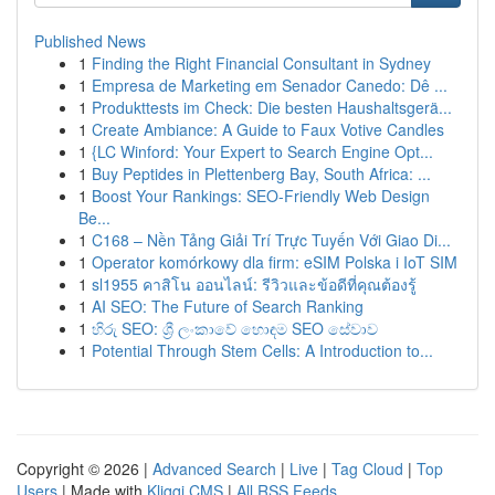
Published News
1
Finding the Right Financial Consultant in Sydney
1
Empresa de Marketing em Senador Canedo: Dê ...
1
Produkttests im Check: Die besten Haushaltsgerä...
1
Create Ambiance: A Guide to Faux Votive Candles
1
{LC Winford: Your Expert to Search Engine Opt...
1
Buy Peptides in Plettenberg Bay, South Africa: ...
1
Boost Your Rankings: SEO-Friendly Web Design
Be...
1
C168 – Nền Tảng Giải Trí Trực Tuyến Với Giao Di...
1
Operator komórkowy dla firm: eSIM Polska i IoT SIM
1
sl1955 คาสิโน ออนไลน์: รีวิวและข้อดีที่คุณต้องรู้
1
AI SEO: The Future of Search Ranking
1
හිරු SEO: ශ්‍රී ලංකාවේ හොඳම SEO සේවාව
1
Potential Through Stem Cells: A Introduction to...
Copyright © 2026 |
Advanced Search
|
Live
|
Tag Cloud
|
Top
Users
| Made with
Kliqqi CMS
|
All RSS Feeds