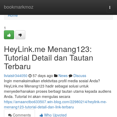
Home
bookmarkmoz
Togg
navi
Home
1
HeyLink.me Menang123:
Tutorial Detail dan Tautan
Terbaru
liviaislr344050
57 days ago
News
Discuss
Ingin memaksimalkan efektivitas profil media sosial Anda?
HeyLink.me Menang123 hadir sebagai solusi untuk
menyederhanakan proses berbagi tautan utama kepada audiens
Anda. Tutorial ini akan mengulas secara
https://amaanctbo633507.win-blog.com/22980214/heylink-me-
menang123-tutorial-detail-dan-link-terbaru
Comments
Who Upvoted