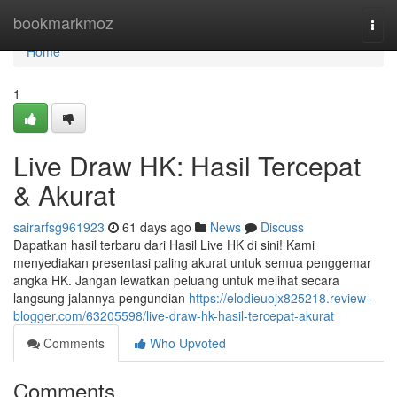
Home
bookmarkmoz
Togg
navi
Home
1
Live Draw HK: Hasil Tercepat
& Akurat
sairarfsg961923
61 days ago
News
Discuss
Dapatkan hasil terbaru dari Hasil Live HK di sini! Kami
menyediakan presentasi paling akurat untuk semua penggemar
angka HK. Jangan lewatkan peluang untuk melihat secara
langsung jalannya pengundian
https://elodieuojx825218.review-
blogger.com/63205598/live-draw-hk-hasil-tercepat-akurat
Comments
Who Upvoted
Comments