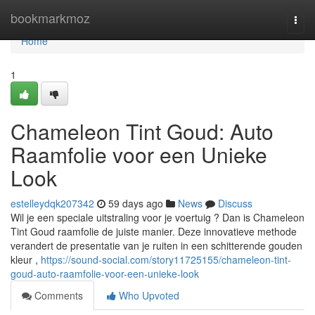
Home
bookmarkmoz
Togg
navi
Home
1
Chameleon Tint Goud: Auto
Raamfolie voor een Unieke
Look
estelleydqk207342
59 days ago
News
Discuss
Wil je een speciale uitstraling voor je voertuig ? Dan is Chameleon
Tint Goud raamfolie de juiste manier. Deze innovatieve methode
verandert de presentatie van je ruiten in een schitterende gouden
kleur ,
https://sound-social.com/story11725155/chameleon-tint-
goud-auto-raamfolie-voor-een-unieke-look
Comments
Who Upvoted