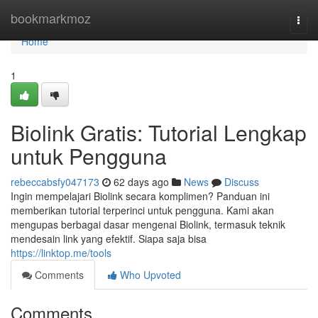
Home
bookmarkmoz
Togg
navi
Home
1
Biolink Gratis: Tutorial Lengkap
untuk Pengguna
rebeccabsfy047173
62 days ago
News
Discuss
Ingin mempelajari Biolink secara komplimen? Panduan ini
memberikan tutorial terperinci untuk pengguna. Kami akan
mengupas berbagai dasar mengenai Biolink, termasuk teknik
mendesain link yang efektif. Siapa saja bisa
https://linktop.me/tools
Comments
Who Upvoted
Comments