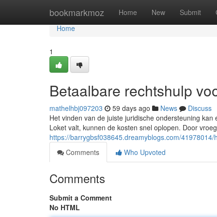
Home
bookmarkmoz
Home
New
Submit
Home
1
Betaalbare rechtshulp vo
mathelhbj097203
59 days ago
News
Discuss
Het vinden van de juiste juridische ondersteuning kan ee
Loket valt, kunnen de kosten snel oplopen. Door vroegt
https://barrygbsf038645.dreamyblogs.com/41978014/hoe-
Comments
Who Upvoted
Comments
Submit a Comment
No HTML