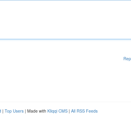
Rep
d
|
Top Users
| Made with
Kliqqi CMS
|
All RSS Feeds