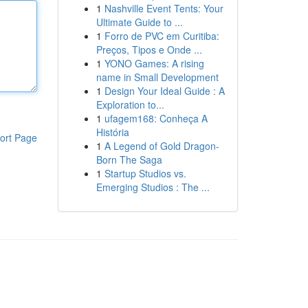
1
Nashville Event Tents: Your
Ultimate Guide to ...
1
Forro de PVC em Curitiba:
Preços, Tipos e Onde ...
1
YONO Games: A rising
name in Small Development
1
Design Your Ideal Guide : A
Exploration to...
1
ufagem168: Conheça A
História
ort Page
1
A Legend of Gold Dragon-
Born The Saga
1
Startup Studios vs.
Emerging Studios : The ...