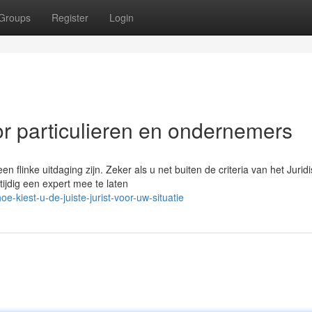
Groups
Register
Login
or particulieren en ondernemers
n flinke uitdaging zijn. Zeker als u net buiten de criteria van het Jurid
ijdig een expert mee te laten
kiest-u-de-juiste-jurist-voor-uw-situatie