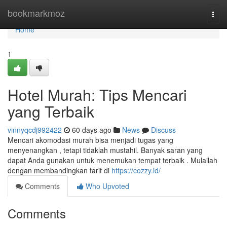
Home
bookmarkmoz
Togg
navi
Home
1
Hotel Murah: Tips Mencari
yang Terbaik
vinnyqcdj992422
60 days ago
News
Discuss
Mencari akomodasi murah bisa menjadi tugas yang
menyenangkan , tetapi tidaklah mustahil. Banyak saran yang
dapat Anda gunakan untuk menemukan tempat terbaik . Mulailah
dengan membandingkan tarif di
https://cozzy.id/
Comments
Who Upvoted
Comments