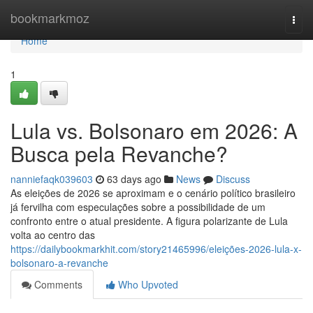
Home
bookmarkmoz
Togg
navi
Home
1
Lula vs. Bolsonaro em 2026: A
Busca pela Revanche?
nanniefaqk039603
63 days ago
News
Discuss
As eleições de 2026 se aproximam e o cenário político brasileiro
já fervilha com especulações sobre a possibilidade de um
confronto entre o atual presidente. A figura polarizante de Lula
volta ao centro das
https://dailybookmarkhit.com/story21465996/eleições-2026-lula-x-
bolsonaro-a-revanche
Comments
Who Upvoted