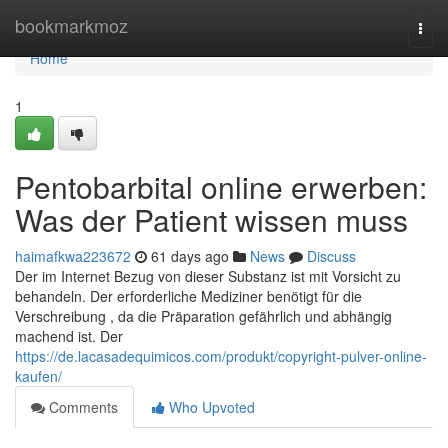
Home
bookmarkmoz
Togg
navi
Home
1
Pentobarbital online erwerben:
Was der Patient wissen muss
haimafkwa223672
61 days ago
News
Discuss
Der im Internet Bezug von dieser Substanz ist mit Vorsicht zu
behandeln. Der erforderliche Mediziner benötigt für die
Verschreibung , da die Präparation gefährlich und abhängig
machend ist. Der
https://de.lacasadequimicos.com/produkt/copyright-pulver-online-
kaufen/
Comments
Who Upvoted