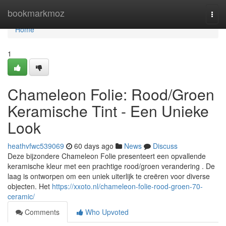
Home
bookmarkmoz
Togg
navi
Home
1
Chameleon Folie: Rood/Groen
Keramische Tint - Een Unieke
Look
heathvfwc539069
60 days ago
News
Discuss
Deze bijzondere Chameleon Folie presenteert een opvallende
keramische kleur met een prachtige rood/groen verandering . De
laag is ontworpen om een uniek uiterlijk te creëren voor diverse
objecten. Het
https://xxoto.nl/chameleon-folie-rood-groen-70-
ceramic/
Comments
Who Upvoted