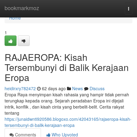
Home
bookmarkmoz
Togg
navi
Home
1
RAJAEROPA: Kisah
Tersembunyi di Balik Kerajaan
Eropa
heidirxry782472
62 days ago
News
Discuss
Eropa Raya menyimpan kisah rahasia yang hampir tidak pernah
terungkap kepada orang. Sejarah peradaban Eropa ini dijejali
intrik, konflik , dan kisah cinta yang berbelit-belit. Cerita rakyat
tentang
https://junaidwnti920586.blogoxo.com/42043165/rajaeropa-kisah-
tersembunyi-di-balik-kerajaan-eropa
Comments
Who Upvoted