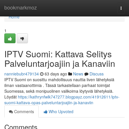
Home
bookmarkmoz
Togg
navi
Home
1
IPTV Suomi: Kattava Selitys
Palveluntarjoajiin ja Kanaviin
nanniebubr479134
63 days ago
News
Discuss
IPTV Suomi on suosittu mahdollisuus nauttia liven lähetyksiä
ilman vastaanottimia . Tässä tarkastellaan parhaat toimijat
Suomessa, sekä monipuolinen valikoima löytyviä lähetyksiä.
Löydät
https://kathrynfwlk747277.blogpayz.com/41912611/iptv-
suomi-kattava-opas-palveluntarjoajiin-ja-kanaviin
Comments
Who Upvoted
Comments