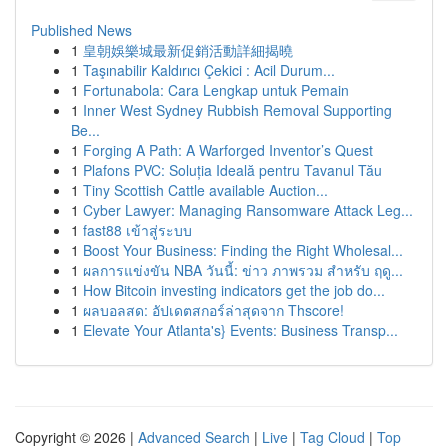
Published News
1
皇朝娛樂城最新促銷活動詳細揭曉
1
Taşınabilir Kaldırıcı Çekici : Acil Durum...
1
Fortunabola: Cara Lengkap untuk Pemain
1
Inner West Sydney Rubbish Removal Supporting
Be...
1
Forging A Path: A Warforged Inventor’s Quest
1
Plafons PVC: Soluția Ideală pentru Tavanul Tău
1
Tiny Scottish Cattle available Auction...
1
Cyber Lawyer: Managing Ransomware Attack Leg...
1
fast88 เข้าสู่ระบบ
1
Boost Your Business: Finding the Right Wholesal...
1
ผลการแข่งขัน NBA วันนี้: ข่าว ภาพรวม สำหรับ ฤดู...
1
How Bitcoin investing indicators get the job do...
1
ผลบอลสด: อัปเดตสกอร์ล่าสุดจาก Thscore!
1
Elevate Your Atlanta's} Events: Business Transp...
Copyright © 2026 |
Advanced Search
|
Live
|
Tag Cloud
|
Top