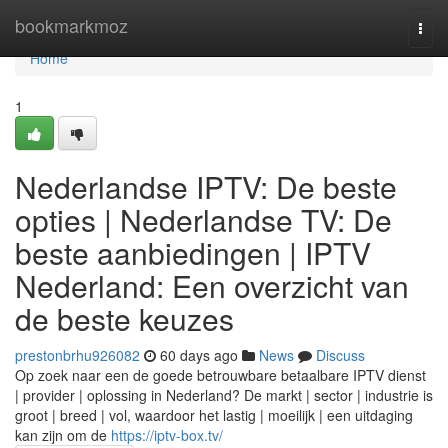
Home
bookmarkmoz
Togg
navi
Home
1
Nederlandse IPTV: De beste
opties | Nederlandse TV: De
beste aanbiedingen | IPTV
Nederland: Een overzicht van
de beste keuzes
prestonbrhu926082
60 days ago
News
Discuss
Op zoek naar een de goede betrouwbare betaalbare IPTV dienst
| provider | oplossing in Nederland? De markt | sector | industrie is
groot | breed | vol, waardoor het lastig | moeilijk | een uitdaging
kan zijn om de
https://iptv-box.tv/