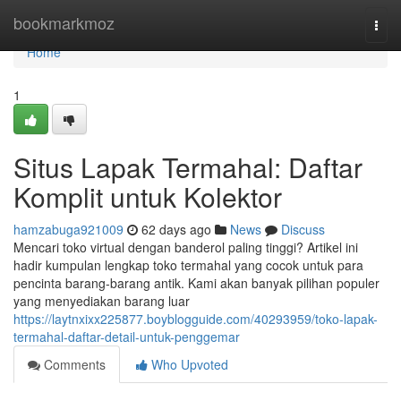
Home
bookmarkmoz
Togg
navi
Home
1
Situs Lapak Termahal: Daftar
Komplit untuk Kolektor
hamzabuga921009
62 days ago
News
Discuss
Mencari toko virtual dengan banderol paling tinggi? Artikel ini
hadir kumpulan lengkap toko termahal yang cocok untuk para
pencinta barang-barang antik. Kami akan banyak pilihan populer
yang menyediakan barang luar
https://laytnxixx225877.boyblogguide.com/40293959/toko-lapak-
termahal-daftar-detail-untuk-penggemar
Comments
Who Upvoted