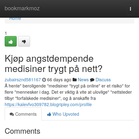
Home
bookmarkmoz
Togg
navi
Home
1
Kjøp angstdempende
medisiner trygt på nett?
zubairsznd581167
66 days ago
News
Discuss
Å hente" beroligende "medisiner "trygt på online" er et risiko" for
flere "mennesker i dag. Det er viktig å vite at ulovlige" "nettsteder
tilbyr "forfalskede medisiner", og å anskaffe fra
https://kalevfvo309782.blogripley.com/profile
Comments
Who Upvoted
Comments