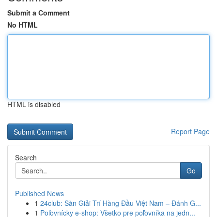
Submit a Comment
No HTML
HTML is disabled
Report Page
Search
Go
Published News
1
24club: Sàn Giải Trí Hàng Đầu Việt Nam – Đánh G...
1
Poľovnícky e-shop: Všetko pre poľovníka na jedn...