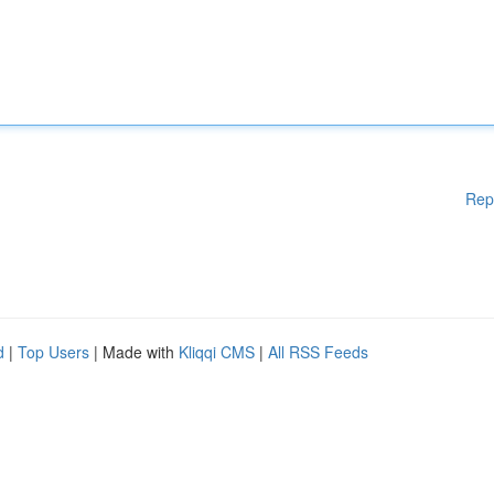
Rep
d
|
Top Users
| Made with
Kliqqi CMS
|
All RSS Feeds