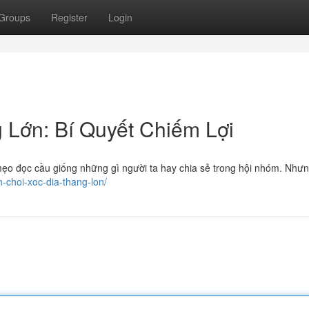
Groups
Register
Login
 Lớn: Bí Quyết Chiếm Lợi
 mẹo đọc cầu giống những gì người ta hay chia sẻ trong hội nhóm. Như
h-choi-xoc-dia-thang-lon/