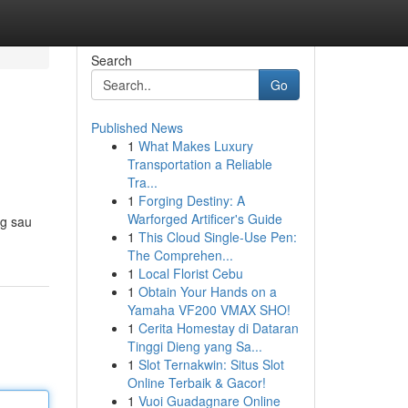
Search
Go
Published News
1
What Makes Luxury
Transportation a Reliable
Tra...
1
Forging Destiny: A
Warforged Artificer's Guide
ng sau
1
This Cloud Single-Use Pen:
The Comprehen...
1
Local Florist Cebu
1
Obtain Your Hands on a
Yamaha VF200 VMAX SHO!
1
Cerita Homestay di Dataran
Tinggi Dieng yang Sa...
1
Slot Ternakwin: Situs Slot
Online Terbaik & Gacor!
1
Vuoi Guadagnare Online