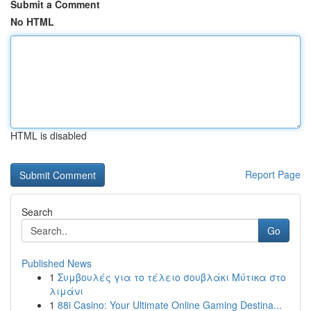
Submit a Comment
No HTML
HTML is disabled
Report Page
Search
Go
Published News
1
Συμβουλές για το τέλειο σουβλάκι Μύτικα στο
λιμάνι
1
88i Casino: Your Ultimate Online Gaming Destina...