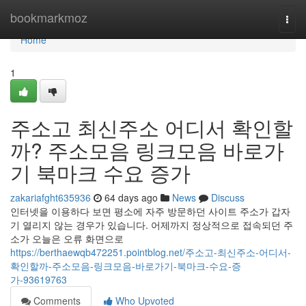
Home
bookmarkmoz
Togg
navi
Home
1
주소고 최신주소 어디서 확인할
까? 주소모음 링크모음 바로가
기 북마크 수요 증가
zakariafght635936
64 days ago
News
Discuss
인터넷을 이용하다 보면 평소에 자주 방문하던 사이트 주소가 갑자
기 열리지 않는 경우가 있습니다. 어제까지 정상적으로 접속되던 주
소가 오늘은 오류 화면으로
https://berthaewqb472251.pointblog.net/주소고-최신주소-어디서-
확인할까-주소모음-링크모음-바로가기-북마크-수요-증
가-93619763
Comments
Who Upvoted