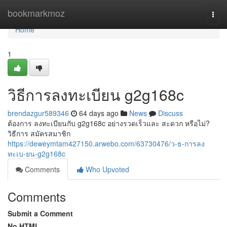
Home
bookmarkmoz
Togg
navi
Home
1
วิธีการลงทะเบียน g2g168c
brendazgur589346
64 days ago
News
Discuss
ต้องการ ลงทะเบียนกับ g2g168c อย่างรวดเร็วและ สะดวก หรือไม่?
วิธีการ สมัครสมาชิก
https://deweymtam427150.arwebo.com/63730476/ว-ธ-การลง
ทะเบ-ยน-g2g168c
Comments
Who Upvoted
Comments
Submit a Comment
No HTML